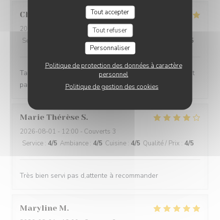
Tout accepter
Christophe
G
2026-08-01
- 19:30 - Couverts 2
Tout refuser
Service
:
5
/5
Ambiance
:
5
/5
Cuisine
:
5
/5
Qualité / Prix
:
4
/5
Personnaliser
Politique de protection des données à caractère
Tartare de bœuf excellent, service impeccable, tout était
personnel
parfait . Merci
Politique de gestion des cookies
Marie Thérèse
S
2026-08-01
- 12:00 - Couverts 3
Service
:
4
/5
Ambiance
:
4
/5
Cuisine
:
4
/5
Qualité / Prix
:
4
/5
Très bien servi pas d,attente à recommander
Maryline
M