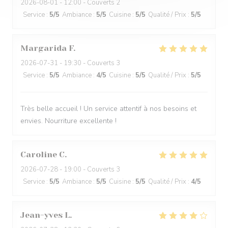
2026-08-01
- 12:00 - Couverts 2
Service
:
5
/5
Ambiance
:
5
/5
Cuisine
:
5
/5
Qualité / Prix
:
5
/5
Margarida
F
2026-07-31
- 19:30 - Couverts 3
Service
:
5
/5
Ambiance
:
4
/5
Cuisine
:
5
/5
Qualité / Prix
:
5
/5
Très belle accueil ! Un service attentif à nos besoins et
envies. Nourriture excellente !
Caroline
C
2026-07-28
- 19:00 - Couverts 3
Service
:
5
/5
Ambiance
:
5
/5
Cuisine
:
5
/5
Qualité / Prix
:
4
/5
Jean-yves
L