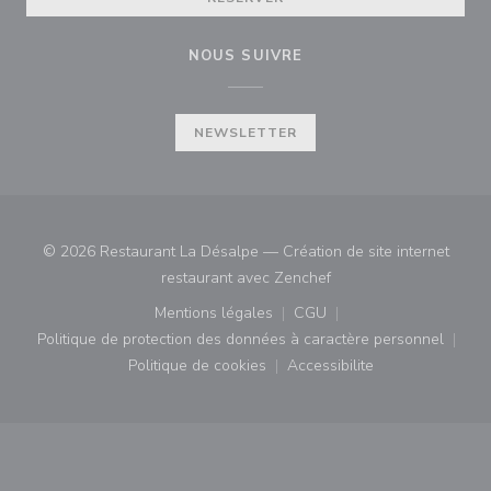
NOUS SUIVRE
NEWSLETTER
© 2026 Restaurant La Désalpe — Création de site internet
((ouvre une nouvelle fe
restaurant avec
Zenchef
Mentions légales
CGU
((ouvre une nouvelle fenêtre))
((ouvre une nouvelle fenê
Politique de protection des données à caractère personnel
((ouvre une nouvelle fenêtre))
Politique de cookies
Accessibilite
((ouvre une nouvelle fenêtre))
((ouvre une nouvelle fe