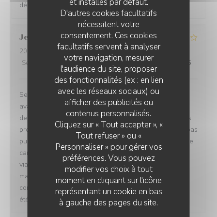
et installés par défaut.
déçu aussi une fois.
D'autres cookies facultatifs
nécessitent votre
consentement. Ces cookies
Jean-Charles
D
facultatifs servent à analyser
2026-08-04
- 12:00 - Couverts 12
votre navigation, mesurer
Service
:
2
/5
Ambiance
:
4
/5
Cuisine
:
4
/5
Qualité / Prix
:
3
/5
l'audience du site, proposer
des fonctionnalités (ex : en lien
avec les réseaux sociaux) ou
Service trop lent et désorganisé. Plus de 2h d’attente
afficher des publicités ou
avant de recevoir les premiers plats… Lorsque les
RESTAURANT LA DÉSALPE
contenus personnalisés.
dernières personnes ont reçu leur plat ( plat du jour) les
Cliquez sur « Tout accepter », «
premières avaient fini leur plat! Un collègue n’a même pas
Tout refuser » ou «
pu manger tellement le service était lent. C’est dommage
Personnaliser » pour gérer vos
car les plats étaient bons ( fondue fromage, fondue
préférences. Vous pouvez
viande, tartare et plat du jour. Le cadre est sympa,
modifier vos choix à tout
manquait un peu de climatisation. Un petit geste
moment en cliquant sur l'icône
commercial pour l’attente (offrir les cafés par ex.) aurait
représentant un cookie en bas
été bien perçu.
à gauche des pages du site.