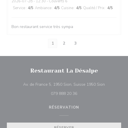
2026-07-28
- 12:30 - Couverts 6
Service
:
4
/5
Ambiance
:
4
/5
Cuisine
:
4
/5
Qualité / Prix
:
4
/5
Bon restaurant service très sympa
1
2
3
Restaurant La Désalpe
((ouvre une n
Av. de France 5, 1950 Sion, Suisse 1950 Sion
079 888 20 36
RÉSERVATION
RÉSERVER