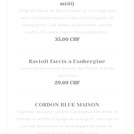
midi)
200gr de viande de Boeuf mariné au vin rouge servi
avec un bouillon maison (sans céleri) légumes et
champignons. Une petite salade d'entré, pomme
soufflé et 5 sauce maison (mayo pasteurisé )
35,00 CHF
Ravioli farcis à l'aubergine
Sauce tomate maison, burrata des Puilles et pesto
Genovese
29,00 CHF
CORDON BLUE MAISON
Suprême de poulet, jambon Campagnard de dinde et
fromage à raclette d’alpage de Loveignoz, servi sur un
velouté de poivrons et accompagné de gratin de
pomme de terre et carottes Vichy