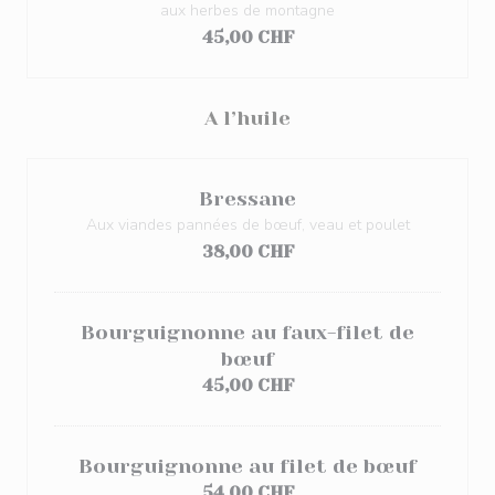
aux herbes de montagne
45,00 CHF
A l’huile
Bressane
Aux viandes pannées de bœuf, veau et poulet
38,00 CHF
Bourguignonne au faux-filet de
bœuf
45,00 CHF
Bourguignonne au filet de bœuf
54,00 CHF