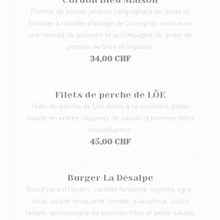
Cordon Bleu Maison
Poitrine de poulet, jambon campagnard de dinde et
fromage à raclette d'alpage de Loveignoz, servi avec
une velouté de poivrons et accompagné de gratin de
pomme de terre et légumes
34,00 CHF
Filets de perche de LÖE
Filets de perche de Loë dorés à la meunière, petite
salade en entrée, légumes de saison et pommes frites
croustillantes.
45,00 CHF
Burger La Désalpe
Boeuf race d'Hérens, raclette fondante, oignons agro-
doux, salade croquante, tomate, guacamole, sauce
tartare, accompagné de pommes frites et petite salade