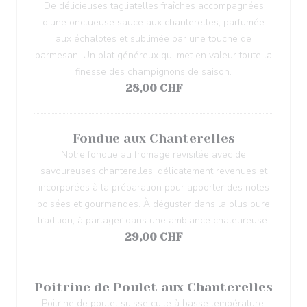
De délicieuses tagliatelles fraîches accompagnées
d’une onctueuse sauce aux chanterelles, parfumée
aux échalotes et sublimée par une touche de
parmesan. Un plat généreux qui met en valeur toute la
finesse des champignons de saison.
28,00 CHF
Fondue aux Chanterelles
Notre fondue au fromage revisitée avec de
savoureuses chanterelles, délicatement revenues et
incorporées à la préparation pour apporter des notes
boisées et gourmandes. À déguster dans la plus pure
tradition, à partager dans une ambiance chaleureuse.
29,00 CHF
Poitrine de Poulet aux Chanterelles
Poitrine de poulet suisse cuite à basse température,