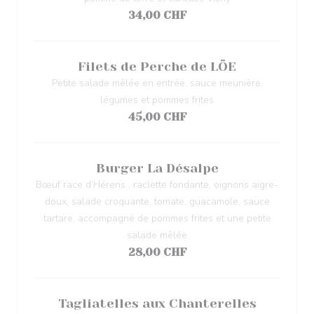
34,00 CHF
Filets de Perche de LÖE
Petite salade mêlée en entrée, sauce meunière,
légumes et pommes frites
45,00 CHF
Burger La Désalpe
Bœuf race d’Hérens , raclette fondante, oignons aigre-
doux, salade croquante, tomate, guacamole, sauce
tartare, accompagné de pommes frites et une petite
salade mêlée
28,00 CHF
Tagliatelles aux Chanterelles