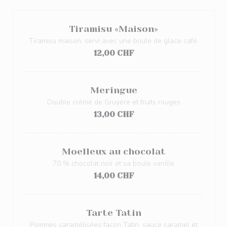
Tiramisu «Maison»
Tiramisu maison, servi avec une boule de glace café.
12,00 CHF
Meringue
Double crème de Gruyère et fruits rouges
13,00 CHF
Moelleux au chocolat
70 % chocolat noir et sa boule vanille
14,00 CHF
Tarte Tatin
Pommes caramélisées façon Tatin, sauce caramel et