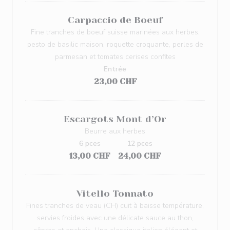
Carpaccio de Boeuf
Fine tranches de boeuf suisse marinées aux herbes,
pesto de basilic maison, roquette croquante, perles de
parmesan et tomates cerises confites
Entrée
23,00 CHF
Escargots Mont d’Or
Beurre aux herbes
6 pces
12 pces
13,00 CHF
24,00 CHF
Vitello Tonnato
Fines tranches de veau (CH) cuit à baisse température,
servies froides avec une délicate sauce au thon,