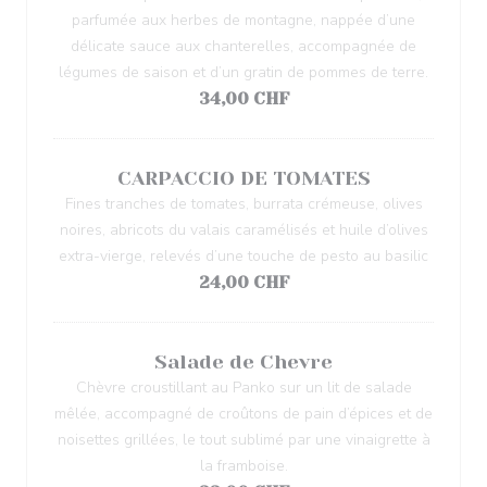
parfumée aux herbes de montagne, nappée d’une
délicate sauce aux chanterelles, accompagnée de
légumes de saison et d’un gratin de pommes de terre.
34,00 CHF
CARPACCIO DE TOMATES
Fines tranches de tomates, burrata crémeuse, olives
noires, abricots du valais caramélisés et huile d’olives
extra-vierge, relevés d’une touche de pesto au basilic
24,00 CHF
Salade de Chevre
Chèvre croustillant au Panko sur un lit de salade
mêlée, accompagné de croûtons de pain d’épices et de
noisettes grillées, le tout sublimé par une vinaigrette à
la framboise.