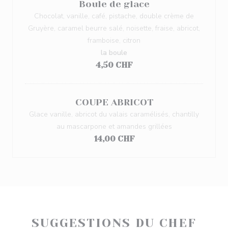
Boule de glace
Chocolat, vanille, café, pistache, double crème de
Gruyère, caramel beurre salé, noisette, fraise, abricot,
framboise, citron
la boule
4,50 CHF
COUPE ABRICOT
Glace vanille, abricot du valais caramélisés, chantilly
au mascarpone et amandes grillées
14,00 CHF
SUGGESTIONS DU CHEF