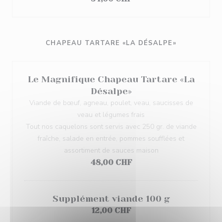
CHAPEAU TARTARE «LA DÉSALPE»
Le Magnifique Chapeau Tartare «La
Désalpe»
Viande de bœuf, agneau, poulet, veau, saucisses de
veau et légumes frais
Tout nos caquelons sont servis avec 250 gr. de viande
fraîche, salade en entrée, pommes soufflées et
assortiment de sauces maison
48,00 CHF
Supplément viande 100 g
12,00 CHF