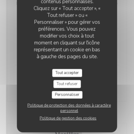
contenus personnalisés.
Entrecôte de bœuf suisse sélectionnée, grillée minute
Cliquez sur « Tout accepter », «
et servie avec son jus maison gr. 250
Tout refuser » ou «
39,00 CHF
Personnaliser » pour gérer vos
préférences. Vous pouvez
modifier vos choix à tout
Filets de bœuf grillé
moment en cliquant sur l'icône
250 gr
représentant un cookie en bas
45,00 CHF
à gauche des pages du site.
Tout accepter
Côte de veau 400gr
Côte de veau grillée au thym frais.
Tout refuser
45,00 CHF
Personnaliser
Politique de protection des données à caractère
personnel
Les sauces
Politique de gestion des cookies