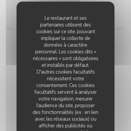
Le restaurant et ses
LES VIANDES
partenaires utilisent des
Nos viandes sont accompagnées de gratin de pommes de terre
cookies sur ce site, pouvant
ou frites et légumes de saison
impliquer la collecte de
données à caractère
personnel. Les cookies dits «
Tartare de bœuf coupé au couteau
nécessaires » sont obligatoires
Préparé à partir de bœuf suisse sélectionné par la
et installés par défaut.
Boucherie du Coin à Bramois, notre tartare est coupé
D'autres cookies facultatifs
au couteau et assaisonné avec soin afin de préserver
nécessitent votre
consentement. Ces cookies
toute la finesse de la viande. Il est servi avec une
facultatifs servent à analyser
petite salade mêlée, des pommes frites croustillantes
votre navigation, mesurer
et des toasts grillés. (180gr.)
l'audience du site, proposer
42,00 CHF
des fonctionnalités (ex : en lien
avec les réseaux sociaux) ou
afficher des publicités ou
Entrecôte de bœuf grillée
RESTAURANT LA DÉSALPE