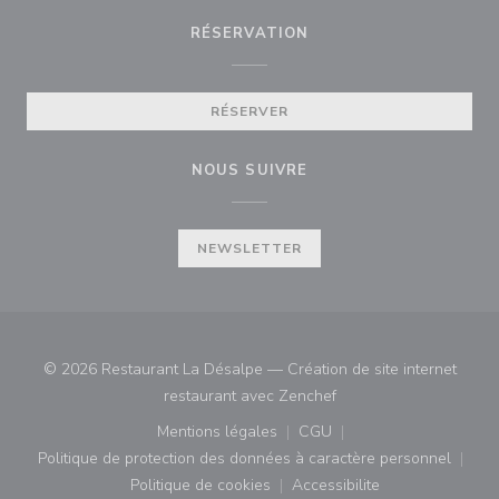
RÉSERVATION
RÉSERVER
NOUS SUIVRE
NEWSLETTER
© 2026 Restaurant La Désalpe — Création de site internet
((ouvre une nouvelle fe
restaurant avec
Zenchef
Mentions légales
CGU
((ouvre une nouvelle fenêtre))
((ouvre une nouvelle fenê
Politique de protection des données à caractère personnel
((ouvre une nouvelle fenêtre))
Politique de cookies
Accessibilite
((ouvre une nouvelle fenêtre))
((ouvre une nouvelle fe