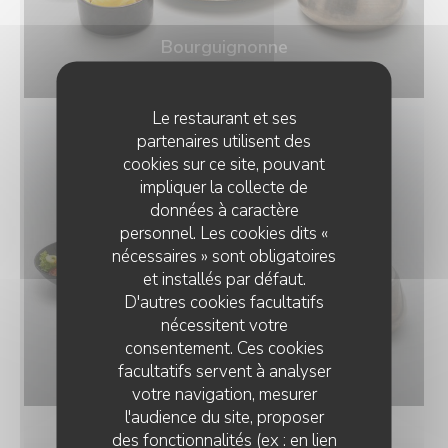
Bourguignonne
© Di Battista Massimiliano
Le restaurant et ses
partenaires utilisent des
cookies sur ce site, pouvant
impliquer la collecte de
données à caractère
personnel. Les cookies dits «
nécessaires » sont obligatoires
et installés par défaut.
D'autres cookies facultatifs
nécessitent votre
consentement. Ces cookies
Bressane
facultatifs servent à analyser
© Di Battista Massimiliano
votre navigation, mesurer
l'audience du site, proposer
des fonctionnalités (ex : en lien