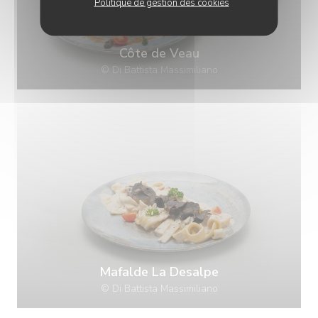
Politique de gestion des cookies
Côte de Veau
© Di Battista Massimiliano
Mafalde La Desalpe
© Di Battista Massimiliano