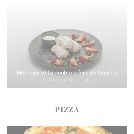
Meringue et la double crème de Gruyère
© Di Battista Massimiliano
PIZZA