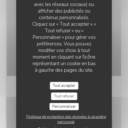
avec les réseaux sociaux) ou
afficher des publicités ou
RESTAURANT LA DÉSALPE
contenus personnalisés.
Cliquez sur « Tout accepter », «
Tout refuser » ou «
Personnaliser » pour gérer vos
préférences. Vous pouvez
modifier vos choix à tout
moment en cliquant sur l'icône
Souris d'Agneau confit aux abricots
représentant un cookie en bas
© Di Battista Massimiliano
à gauche des pages du site.
Tout accepter
Tout refuser
Personnaliser
Politique de protection des données à caractère
personnel