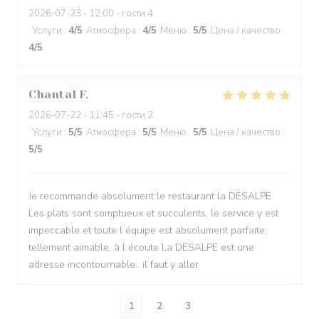
2026-07-23
- 12:00 - гости 4
Услуги
:
4
/5
Атмосфера
:
4
/5
Меню
:
5
/5
Цена / качество
:
4
/5
Chantal
F
2026-07-22
- 11:45 - гости 2
Услуги
:
5
/5
Атмосфера
:
5
/5
Меню
:
5
/5
Цена / качество
:
5
/5
Je recommande absolument le restaurant la DESALPE.
Les plats sont somptueux et succulents, le service y est
impeccable et toute l équipe est absolument parfaite,
tellement aimable, à l écoute La DESALPE est une
adresse incontournable.. il faut y aller
1
2
3