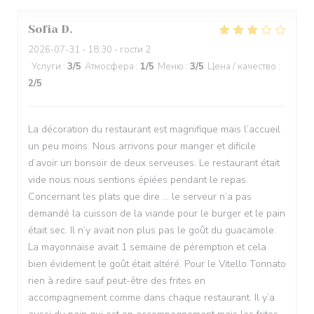
Sofia
D
2026-07-31
- 18:30 - гости 2
Услуги
:
3
/5
Атмосфера
:
1
/5
Меню
:
3
/5
Цена / качество
:
2
/5
La décoration du restaurant est magnifique mais l’accueil
un peu moins. Nous arrivons pour manger et dificile
d’avoir un bonsoir de deux serveuses. Le restaurant était
vide nous nous sentions épiées pendant le repas.
Concernant les plats que dire … le serveur n’a pas
demandé la cuisson de la viande pour le burger et le pain
était sec. Il n’y avait non plus pas le goût du guacamole.
La mayonnaise avait 1 semaine de péremption et cela
bien évidement le goût était altéré. Pour le Vitello Tonnato
rien à redire sauf peut-être des frites en
accompagnement comme dans chaque restaurant. Il y’a