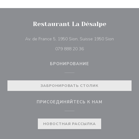
Restaurant La Désalpe
((открывает
Av. de France 5, 1950 Sion, Suisse 1950 Sion
079 888 20 36
БРОНИРОВАНИЕ
ЗАБРОНИРОВАТЬ СТОЛИК
ПРИСОЕДИНЯЙТЕСЬ К НАМ
НОВОСТНАЯ РАССЫЛКА