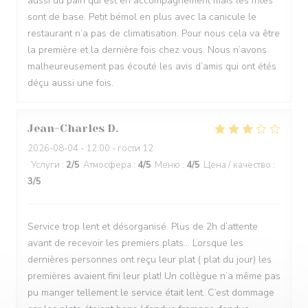
aussi du pain qui est en accompagnement mais les frites
sont de base. Petit bémol en plus avec la canicule le
restaurant n’a pas de climatisation. Pour nous cela va être
la première et la dernière fois chez vous. Nous n’avons
malheureusement pas écouté les avis d’amis qui ont étés
déçu aussi une fois.
Jean-Charles
D
2026-08-04
- 12:00 - гости 12
Услуги
:
2
/5
Атмосфера
:
4
/5
Меню
:
4
/5
Цена / качество
:
3
/5
Service trop lent et désorganisé. Plus de 2h d’attente
avant de recevoir les premiers plats… Lorsque les
dernières personnes ont reçu leur plat ( plat du jour) les
premières avaient fini leur plat! Un collègue n’a même pas
pu manger tellement le service était lent. C’est dommage