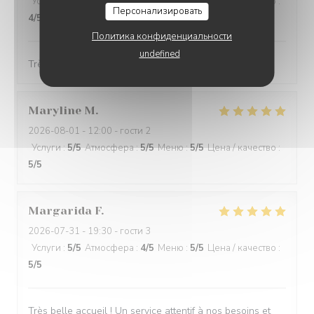
Услуги
:
4
/5
Атмосфера
:
4
/5
Меню
:
4
/5
Цена / качество
:
Персонализировать
4
/5
Политика конфиденциальности
undefined
Très bien servi pas d,attente à recommander
Maryline
M
2026-08-01
- 12:00 - гости 2
Услуги
:
5
/5
Атмосфера
:
5
/5
Меню
:
5
/5
Цена / качество
:
5
/5
Margarida
F
2026-07-31
- 19:30 - гости 3
Услуги
:
5
/5
Атмосфера
:
4
/5
Меню
:
5
/5
Цена / качество
:
5
/5
Très belle accueil ! Un service attentif à nos besoins et