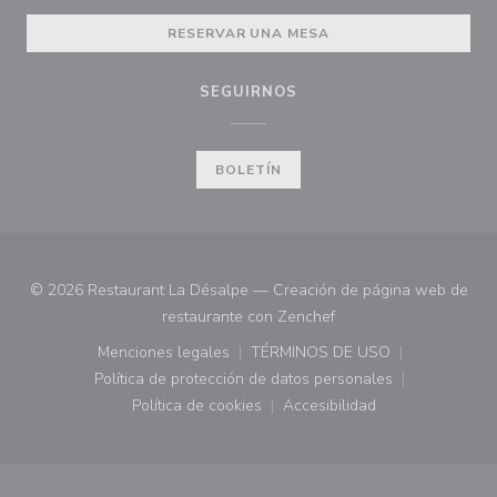
RESERVAR UNA MESA
SEGUIRNOS
BOLETÍN
© 2026 Restaurant La Désalpe — Creación de página web de
((abre en una nueva ve
restaurante con
Zenchef
Menciones legales
TÉRMINOS DE USO
((abre en una nueva ventana))
((abre en una nueva ven
Política de protección de datos personales
((abre en una nueva ventana))
Política de cookies
Accesibilidad
((abre en una nueva ventana))
((abre en una nueva ven