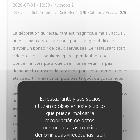
2026-07-31
- 18:30 - Invitados 2
Servicio
:
3
/5
Ambiente
:
1
/5
Menú
:
3
/5
Calidad / Precio
:
2
/5
La décoration du restaurant est magnifique mais l’accueil
un peu moins. Nous arrivons pour manger et dificile
d’avoir un bonsoir de deux serveuses. Le restaurant était
vide nous nous sentions épiées pendant le repas.
Concernant les plats que dire … le serveur n’a pas
demandé la cuisson de la viande pour le burger et le pain
était sec. Il n’y avait non plus pas le goût du guacamole.
La mayonnaise avait 1 semaine de péremption et cela
bien évidement le goût était altéré. Pour le Vitello Tonnato
El restaurante y sus socios
rien à redire sauf peut-être des frites en
utilizan cookies en este sitio, lo
accompagnement comme dans chaque restaurant. Il y’a
que puede implicar la
aussi du pain qui est en accompagnement mais les frites
recopilación de datos
sont de base. Petit bémol en plus avec la canicule le
personales. Las cookies
restaurant n’a pas de climatisation. Pour nous cela va être
denominadas «necesarias» son
la première et la dernière fois chez vous. Nous n’avons