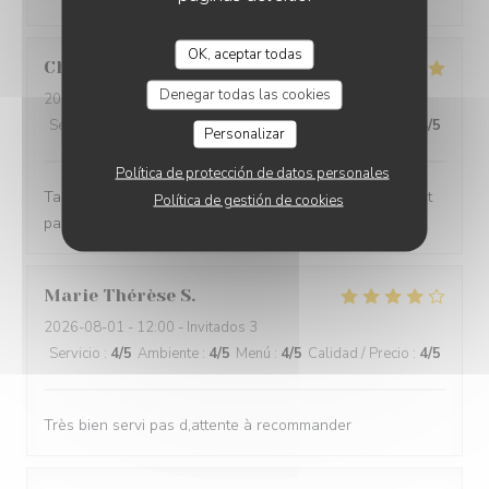
OK, aceptar todas
Christophe
G
Denegar todas las cookies
2026-08-01
- 19:30 - Invitados 2
Servicio
:
5
/5
Ambiente
:
5
/5
Menú
:
5
/5
Calidad / Precio
:
4
/5
Personalizar
Política de protección de datos personales
Tartare de bœuf excellent, service impeccable, tout était
Política de gestión de cookies
parfait . Merci
Marie Thérèse
S
2026-08-01
- 12:00 - Invitados 3
Servicio
:
4
/5
Ambiente
:
4
/5
Menú
:
4
/5
Calidad / Precio
:
4
/5
Très bien servi pas d,attente à recommander