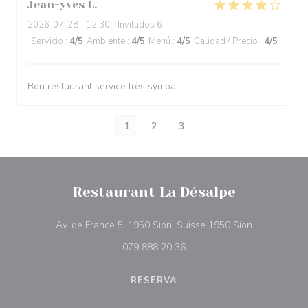
Jean-yves
L
2026-07-28
- 12:30 - Invitados 6
Servicio
:
4
/5
Ambiente
:
4
/5
Menú
:
4
/5
Calidad / Precio
:
4
/5
Bon restaurant service très sympa
1
2
3
Restaurant La Désalpe
((abre en un
Av. de France 5, 1950 Sion, Suisse 1950 Sion
079 888 20 36
RESERVA