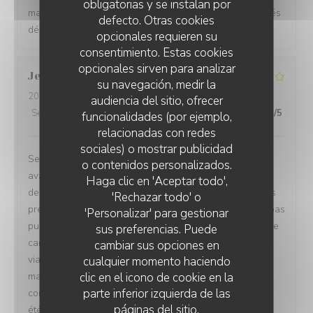
obligatorias y se instalan por
malheureusement pas écouté les avis d’amis qui ont étés
defecto. Otras cookies
déçu aussi une fois.
opcionales requieren su
consentimiento. Estas cookies
opcionales sirven para analizar
Jean-Charles
D
su navegación, medir la
2026-08-04
- 12:00 - Invitados 12
audiencia del sitio, ofrecer
Servicio
:
2
/5
Ambiente
:
4
/5
Menú
:
4
/5
Calidad / Precio
:
3
/5
funcionalidades (por ejemplo,
relacionadas con redes
sociales) o mostrar publicidad
Service trop lent et désorganisé. Plus de 2h d’attente
o contenidos personalizados.
RESTAURANT LA DÉSALPE
avant de recevoir les premiers plats… Lorsque les
Haga clic en 'Aceptar todo',
dernières personnes ont reçu leur plat ( plat du jour) les
'Rechazar todo' o
premières avaient fini leur plat! Un collègue n’a même pas
'Personalizar' para gestionar
pu manger tellement le service était lent. C’est dommage
sus preferencias. Puede
car les plats étaient bons ( fondue fromage, fondue
cambiar sus opciones en
viande, tartare et plat du jour. Le cadre est sympa,
cualquier momento haciendo
clic en el icono de cookie en la
manquait un peu de climatisation. Un petit geste
parte inferior izquierda de las
commercial pour l’attente (offrir les cafés par ex.) aurait
páginas del sitio.
été bien perçu.