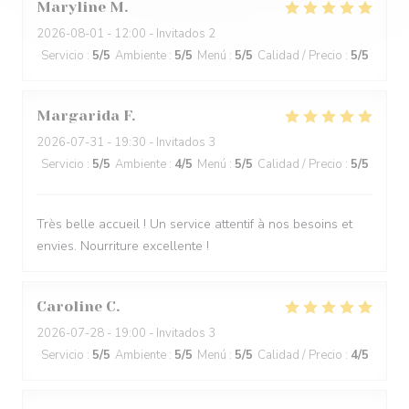
Maryline
M
2026-08-01
- 12:00 - Invitados 2
Servicio
:
5
/5
Ambiente
:
5
/5
Menú
:
5
/5
Calidad / Precio
:
5
/5
Margarida
F
2026-07-31
- 19:30 - Invitados 3
Servicio
:
5
/5
Ambiente
:
4
/5
Menú
:
5
/5
Calidad / Precio
:
5
/5
Très belle accueil ! Un service attentif à nos besoins et
envies. Nourriture excellente !
Caroline
C
2026-07-28
- 19:00 - Invitados 3
Servicio
:
5
/5
Ambiente
:
5
/5
Menú
:
5
/5
Calidad / Precio
:
4
/5