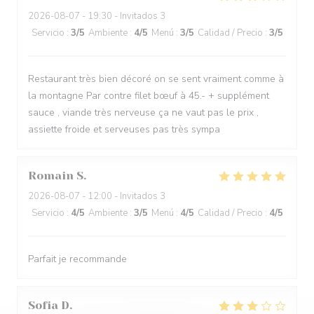
2026-08-07
- 19:30 - Invitados 3
Servicio
:
3
/5
Ambiente
:
4
/5
Menú
:
3
/5
Calidad / Precio
:
3
/5
Restaurant très bien décoré on se sent vraiment comme à
la montagne Par contre filet bœuf à 45.- + supplément
sauce , viande très nerveuse ça ne vaut pas le prix ,
assiette froide et serveuses pas très sympa
Romain
S
2026-08-07
- 12:00 - Invitados 3
Servicio
:
4
/5
Ambiente
:
3
/5
Menú
:
4
/5
Calidad / Precio
:
4
/5
Parfait je recommande
Sofia
D