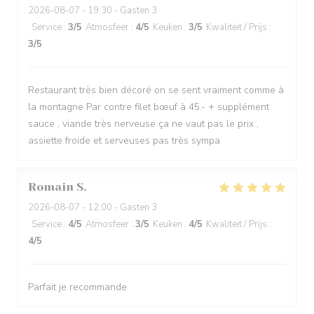
2026-08-07
- 19:30 - Gasten 3
Service
:
3
/5
Atmosfeer
:
4
/5
Keuken
:
3
/5
Kwaliteit / Prijs
:
3
/5
Restaurant très bien décoré on se sent vraiment comme à
la montagne Par contre filet bœuf à 45.- + supplément
sauce , viande très nerveuse ça ne vaut pas le prix ,
assiette froide et serveuses pas très sympa
Romain
S
2026-08-07
- 12:00 - Gasten 3
Service
:
4
/5
Atmosfeer
:
3
/5
Keuken
:
4
/5
Kwaliteit / Prijs
:
4
/5
Parfait je recommande