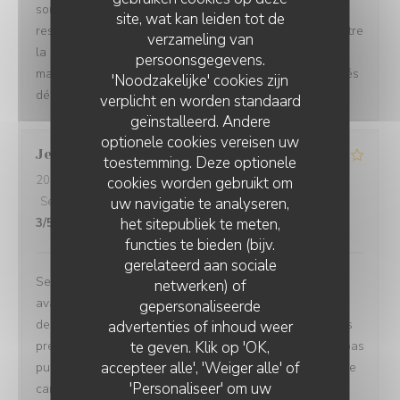
sont de base. Petit bémol en plus avec la canicule le
site, wat kan leiden tot de
restaurant n’a pas de climatisation. Pour nous cela va être
verzameling van
la première et la dernière fois chez vous. Nous n’avons
persoonsgegevens.
malheureusement pas écouté les avis d’amis qui ont étés
'Noodzakelijke' cookies zijn
déçu aussi une fois.
verplicht en worden standaard
geïnstalleerd. Andere
optionele cookies vereisen uw
Jean-Charles
D
toestemming. Deze optionele
2026-08-04
- 12:00 - Gasten 12
cookies worden gebruikt om
uw navigatie te analyseren,
Service
:
2
/5
Atmosfeer
:
4
/5
Keuken
:
4
/5
Kwaliteit / Prijs
:
het sitepubliek te meten,
3
/5
functies te bieden (bijv.
gerelateerd aan sociale
Service trop lent et désorganisé. Plus de 2h d’attente
netwerken) of
avant de recevoir les premiers plats… Lorsque les
gepersonaliseerde
RESTAURANT LA DÉSALPE
dernières personnes ont reçu leur plat ( plat du jour) les
advertenties of inhoud weer
te geven. Klik op 'OK,
premières avaient fini leur plat! Un collègue n’a même pas
accepteer alle', 'Weiger alle' of
pu manger tellement le service était lent. C’est dommage
'Personaliseer' om uw
car les plats étaient bons ( fondue fromage, fondue