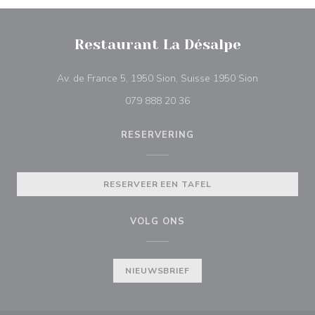
Restaurant La Désalpe
((opent in ee
Av. de France 5, 1950 Sion, Suisse 1950 Sion
079 888 20 36
RESERVERING
RESERVEER EEN TAFEL
VOLG ONS
NIEUWSBRIEF