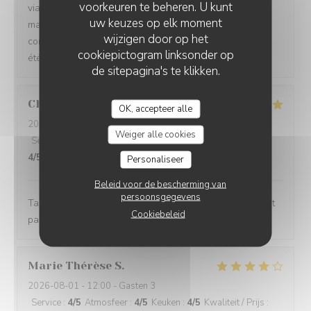
voorkeuren te beheren. U kunt
viande, tartare et plat du jour. Le cadre est sympa,
uw keuzes op elk moment
manquait un peu de climatisation. Un petit geste
wijzigen door op het
commercial pour l’attente (offrir les cafés par ex.) aurait
cookiepictogram linksonder op
été bien perçu.
de sitepagina's te klikken.
Christophe
G
OK, accepteer alle
2026-08-01
- 19:30 - Gasten 2
Weiger alle cookies
Service
:
5
/5
Atmosfeer
:
5
/5
Keuken
:
5
/5
Kwaliteit / Prijs
:
4
/5
Personaliseer
Beleid voor de bescherming van
persoonsgegevens
Tartare de bœuf excellent, service impeccable, tout était
Cookiebeleid
parfait . Merci
Marie Thérèse
S
2026-08-01
- 12:00 - Gasten 3
Service
:
4
/5
Atmosfeer
:
4
/5
Keuken
:
4
/5
Kwaliteit / Prijs
: