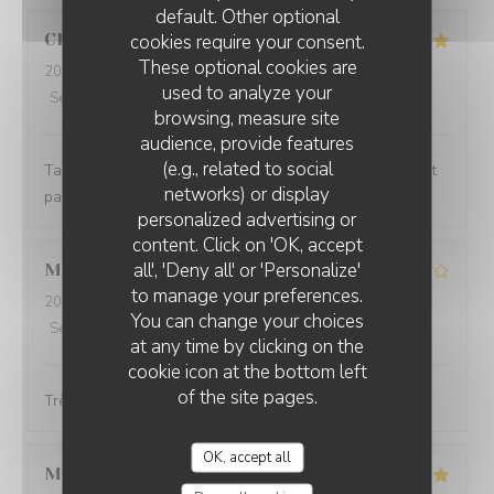
default. Other optional
Christophe
G
cookies require your consent.
These optional cookies are
2026-08-01
- 19:30 - Guests 2
used to analyze your
Service
:
5
/5
Ambiance
:
5
/5
Food
:
5
/5
Value
:
4
/5
browsing, measure site
audience, provide features
(e.g., related to social
Tartare de bœuf excellent, service impeccable, tout était
networks) or display
parfait . Merci
personalized advertising or
RESTAURANT LA DÉSALPE
content. Click on 'OK, accept
all', 'Deny all' or 'Personalize'
Marie Thérèse
S
to manage your preferences.
2026-08-01
- 12:00 - Guests 3
You can change your choices
Service
:
4
/5
Ambiance
:
4
/5
Food
:
4
/5
Value
:
4
/5
at any time by clicking on the
cookie icon at the bottom left
of the site pages.
Très bien servi pas d,attente à recommander
OK, accept all
Maryline
M