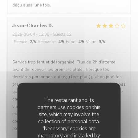
déçu aussi une fois.
Jean-Charles
D
2026-08-04
- 12:00 - Guests 12
Service
:
2
/5
Ambiance
:
4
/5
Food
:
4
/5
Value
:
3
/5
Service trop lent et désorganisé. Plus de 2h d’attente
avant de recevoir les premiers plats… Lorsque les
dernières personnes ont reçu leur plat ( plat du jour) les
premières avaient fini leur plat! Un collègue n’a même pas
pu manger tellement le service était lent. C’est dommage
car les plats étaient bons ( fondue fromage, fondue
The restaurant and its
viande, tartare et plat du jour. Le cadre est sympa,
partners use cookies on this
site, which may involve the
manquait un peu de climatisation. Un petit geste
collection of personal data.
commercial pour l’attente (offrir les cafés par ex.) aurait
'Necessary' cookies are
été bien perçu.
mandatory and installed by