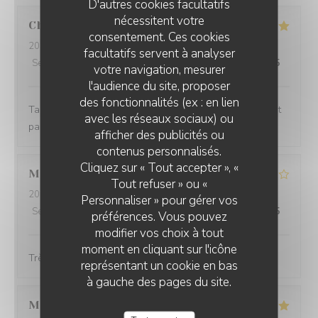
D'autres cookies facultatifs
nécessitent votre
Christophe
G
consentement. Ces cookies
2026-08-01
- 19:30 - Couverts 2
facultatifs servent à analyser
Service
:
5
/5
Ambiance
:
5
/5
Cuisine
:
5
/5
Qualité / Prix
:
4
/5
votre navigation, mesurer
l'audience du site, proposer
des fonctionnalités (ex : en lien
Tartare de bœuf excellent, service impeccable, tout était
avec les réseaux sociaux) ou
parfait . Merci
afficher des publicités ou
RESTAURANT LA DÉSALPE
contenus personnalisés.
Cliquez sur « Tout accepter », «
Marie Thérèse
S
Tout refuser » ou «
2026-08-01
- 12:00 - Couverts 3
Personnaliser » pour gérer vos
Service
:
4
/5
Ambiance
:
4
/5
Cuisine
:
4
/5
Qualité / Prix
:
4
/5
préférences. Vous pouvez
modifier vos choix à tout
moment en cliquant sur l'icône
Très bien servi pas d,attente à recommander
représentant un cookie en bas
à gauche des pages du site.
Maryline
M