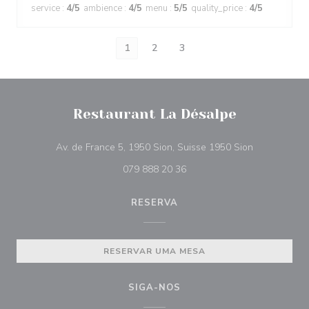
service
:
4
/5
ambience
:
4
/5
menu
:
5
/5
quality_price
:
4
/5
1
2
3
Restaurant La Désalpe
((abre numa 
Av. de France 5, 1950 Sion, Suisse 1950 Sion
079 888 20 36
RESERVA
RESERVAR UMA MESA
SIGA-NOS