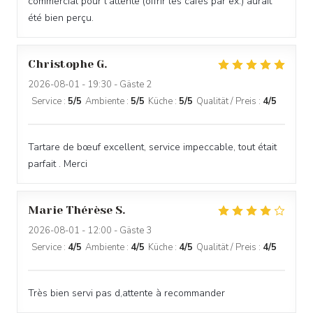
commercial pour l’attente (offrir les cafés par ex.) aurait
été bien perçu.
Christophe
G
2026-08-01
- 19:30 - Gäste 2
Service
:
5
/5
Ambiente
:
5
/5
Küche
:
5
/5
Qualität / Preis
:
4
/5
Tartare de bœuf excellent, service impeccable, tout était
parfait . Merci
RESTAURANT LA DÉSALPE
Marie Thérèse
S
2026-08-01
- 12:00 - Gäste 3
Service
:
4
/5
Ambiente
:
4
/5
Küche
:
4
/5
Qualität / Preis
:
4
/5
Très bien servi pas d,attente à recommander