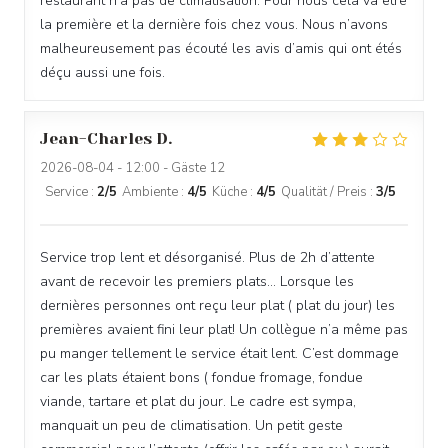
restaurant n’a pas de climatisation. Pour nous cela va être
la première et la dernière fois chez vous. Nous n’avons
malheureusement pas écouté les avis d’amis qui ont étés
déçu aussi une fois.
Jean-Charles
D
2026-08-04
- 12:00 - Gäste 12
Service
:
2
/5
Ambiente
:
4
/5
Küche
:
4
/5
Qualität / Preis
:
3
/5
Service trop lent et désorganisé. Plus de 2h d’attente
avant de recevoir les premiers plats… Lorsque les
dernières personnes ont reçu leur plat ( plat du jour) les
premières avaient fini leur plat! Un collègue n’a même pas
pu manger tellement le service était lent. C’est dommage
car les plats étaient bons ( fondue fromage, fondue
viande, tartare et plat du jour. Le cadre est sympa,
manquait un peu de climatisation. Un petit geste