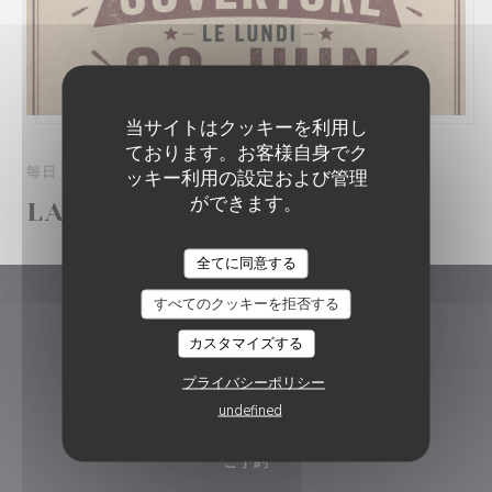
当サイトはクッキーを利用し
ております。お客様自身でク
毎日 から 11H30 まで 22H30
ッキー利用の設定および管理
ができます。
LA VACHE.....QUE PIZZA!
RESTAURANT LA DÉSALPE
全てに同意する
すべてのクッキーを拒否する
Restaurant La Désalpe
カスタマイズする
((新しいウィ
Av. de France 5, 1950 Sion, Suisse 1950 Sion
プライバシーポリシー
079 888 20 36
undefined
ご予約