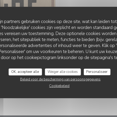
ijn partners gebruiken cookies op deze site, wat kan leiden to
ELKE DAG VAN 11H3
Noodzakelijke' cookies zijn verplicht en worden standaard g
ies vereisen uw toestemming. Deze optionele cookies worden
LA VACHE..
seren, het sitepubliek te meten, functies te bieden (bijv. gere
rsonaliseerde advertenties of inhoud weer te geven. Klik op 'O
 'Personaliseer' om uw voorkeuren te beheren. U kunt uw keu
RESTAURANT LA DÉSALPE
 door op het cookiepictogram linksonder op de sitepagina's te
OK, accepteer alle
Weiger alle cookies
Personaliseer
Beleid voor de bescherming van persoonsgegevens
Cookiebeleid