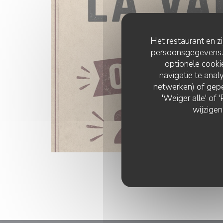
Het restaurant en z
persoonsgegevens. '
optionele cook
navigatie te analy
netwerken) of gepe
'Weiger alle' of
wijzigen