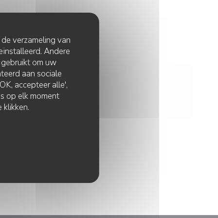
t de verzameling van
0 TOT 22H30
eïnstalleerd. Andere
 gebruikt om uw
...QUE PIZZA!
lateerd aan sociale
K, accepteer alle',
zes op elk moment
 klikken.