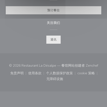
预订餐位
关注我们
通讯
((在
© 2026 Restaurant La Désalpe — 餐馆网站创建者
Zenchef
免责声明
使用条款
个人数据保护政策
cookie 策略
((在新窗口中打开))
((在新窗口中打开))
((在新窗口中打开))
((在新窗口中
无障碍设施
((在新窗口中打开))