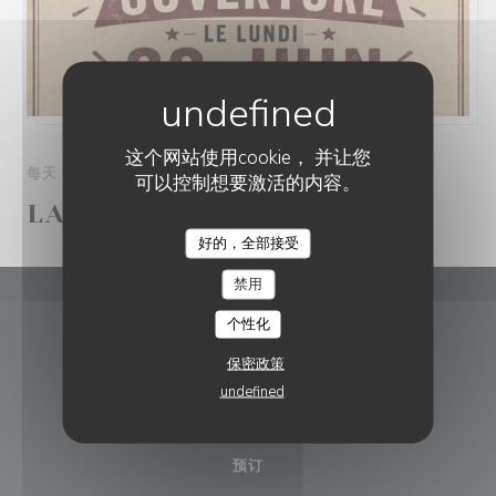
这个网站使用cookie， 并让您
每天 从 11H30 到 22H30
可以控制想要激活的内容。
LA VACHE.....QUE PIZZA!
好的，全部接受
RESTAURANT LA DÉSALPE
禁用
Restaurant La Désalpe
个性化
保密政策
((在新窗口中
Av. de France 5, 1950 Sion, Suisse 1950 Sion
undefined
079 888 20 36
预订