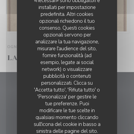
«necessari» sono obbligatori e
installati per impostazione
predefinita. Altri cookies
opzionali richiedono il tuo
consenso. Questi cookies
opzionali servono per
analizzare la tua navigazione,
OGNI GIORNO DA 11H30 A 22H30
misurare l'audience del sito,
fornire funzionalità (ad
LA VACHE.....QUE PIZZA!
esempio, legate ai social
network) o visualizzare
RESTAURANT LA DÉSALPE
pubblicità o contenuti
personalizzati. Clicca su
Restaurant La Désalpe
'Accetta tutto', 'Rifiuta tutto' o
'Personalizza' per gestire le
((apre una nu
Av. de France 5, 1950 Sion, Suisse 1950 Sion
tue preferenze. Puoi
modificare le tue scelte in
079 888 20 36
qualsiasi momento cliccando
sull'icona del cookie in basso a
PRENOTAZIONE
sinistra delle pagine del sito.