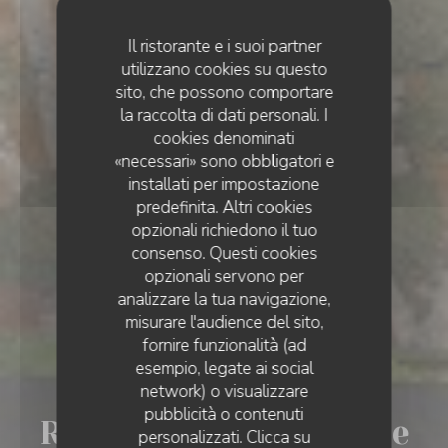
Il ristorante e i suoi partner
utilizzano cookies su questo
sito, che possono comportare
la raccolta di dati personali. I
cookies denominati
«necessari» sono obbligatori e
installati per impostazione
predefinita. Altri cookies
opzionali richiedono il tuo
consenso. Questi cookies
opzionali servono per
analizzare la tua navigazione,
misurare l'audience del sito,
fornire funzionalità (ad
esempio, legate ai social
•
SION
network) o visualizzare
RESTAURANT LA DÉSALPE
pubblicità o contenuti
Restaurant La Désalpe
personalizzati. Clicca su